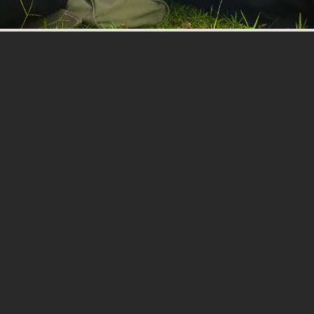
TEKNOLOGI ISLAM
Dakwah | Syariah | Usuluddin | Pengurusan