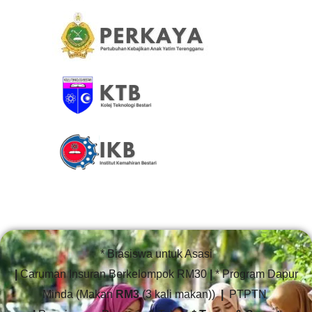
* Biasiswa untuk Asasi
|
Caruman Insuran Berkelompok RM30
|
* Program Dapur
Minda (Makan
RM3
(3 kali makan))
|
PTPTN