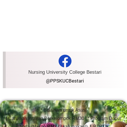
Nursing University College Bestari
@PPSKUCBestari
* Biasiswa untuk Asasi
|
Caruman Insuran Berkelompok RM30
|
* Program Dapur
Minda (Makan
RM3
(3 kali makan))
|
PTPTN