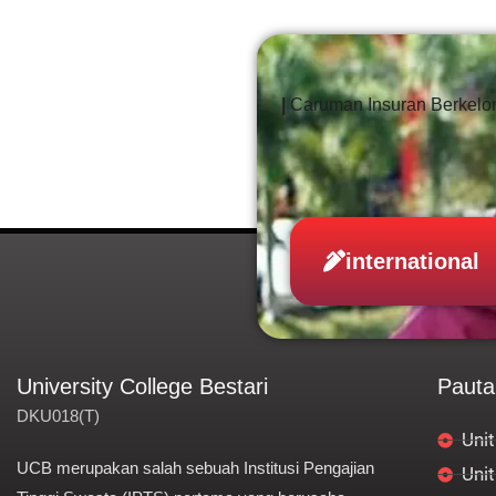
|
Caruman Insuran Berkel
international
University College Bestari
Pauta
DKU018(T)
Unit
UCB merupakan salah sebuah Institusi Pengajian
Uni