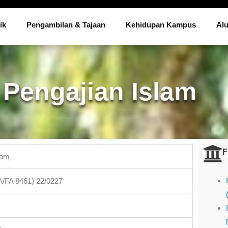
ik
Pengambilan & Tajaan
Kehidupan Kampus
Al
 Pengajian Islam
F
lam
/FA 8461) 22/0227