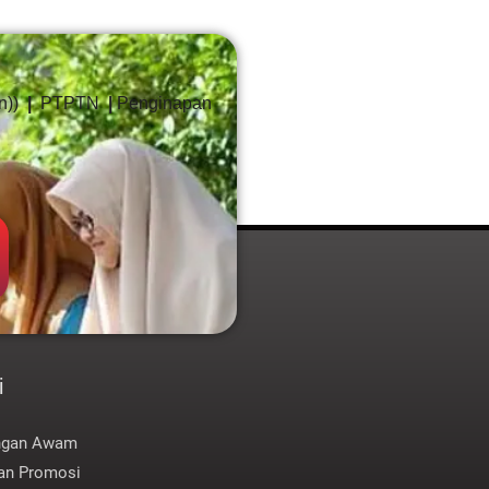
an))
|
PTPTN
|
Penginapan
i
ungan Awam
an Promosi