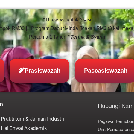
* Biasiswa untuk Asasi
ompok RM30
|
* Program Dapur Minda (Makan
RM3
(3 kali mak
Percuma 1 Tahun
* Terma & Syarat
Prasiswazah
Pascasiswazah
n
Hubungi Kam
 Praktikum & Jalinan Industri
Pegawai Perhub
t Hal Ehwal Akademik
Unit Pemasaran d