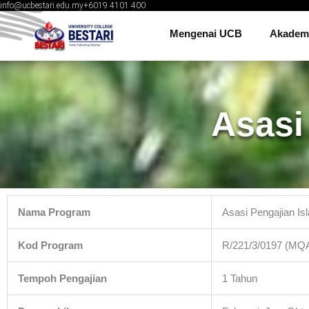
+6019 4101 400
info@ucbestari.edu.my
Skip
to
Mengenai UCB
Akadem
content
Asasi
Nama Program
Asasi Pengajian Is
Kod Program
R/221/3/0197 (MQA
Tempoh Pengajian
1 Tahun