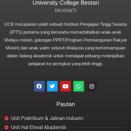
University College Bestari
DKU018(T)
UCB merupakan salah sebuah Institusi Pengajian Tinggi Swasta
(IPTS) pertama yang berusaha memartabatkan anak-anak
Melayu miskin, golongan PPRT(Program Pembangunan Rakyat
Miskin) dan anak yatim seluruh Malaysia yang berkemampuan
dalam bidang akademik untuk mendapat peluang melanjutkan
pelajaran ke peringkat yang lebih tinggi.
F
T
Y
W
I
a
w
o
h
n
c
i
u
a
s
e
t
t
t
t
Pautan
b
t
u
s
a
o
e
b
a
g
o
r
e
p
r
Unit Praktikum & Jalinan Industri
k
p
a
m
Unit Hal Ehwal Akademik