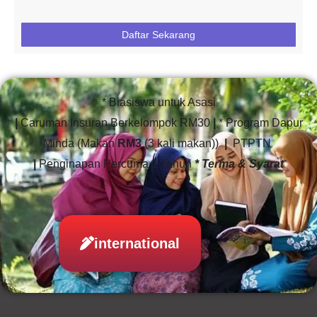
Daftar Sekarang
* Biasiswa untuk Asasi
|
Caruman Insuran Berkelompok RM30
|
* Program Dapur
Minda (Makan
RM3
(3 kali makan))
|
PTPTN
|
Penginapan Percuma 1 Tahun
* Terma & Syarat
international