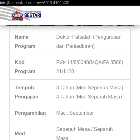
info@ucbestari.edu.my
+6019 4101 400
Skip
to
content
Nama
Doktor Falsafah (Pengurusan
Program
dan Pentadbiran)
Kod
R/0414/8/0048(MQA/FA 8508)
Program
21/1128
Tempoh
3 Tahun (Mod Sepenuh Masa),
Pengajian
4 Tahun (Mod Separuh Masa)
Pengambilan
Mac , September
Sepenuh Masa / Separuh
Mod
Masa