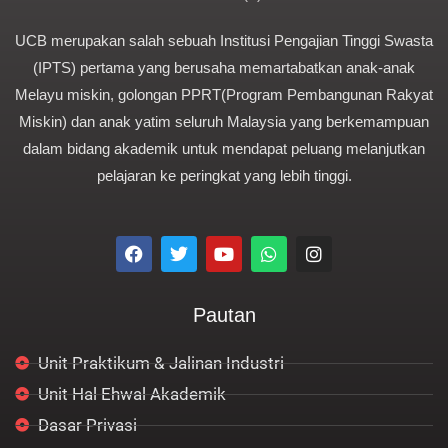
UCB merupakan salah sebuah Institusi Pengajian Tinggi Swasta
(IPTS) pertama yang berusaha memartabatkan anak-anak
Melayu miskin, golongan PPRT(Program Pembangunan Rakyat
Miskin) dan anak yatim seluruh Malaysia yang berkemampuan
dalam bidang akademik untuk mendapat peluang melanjutkan
pelajaran ke peringkat yang lebih tinggi.
F
T
Y
W
I
a
w
o
h
n
c
i
u
a
s
e
t
t
t
t
Pautan
b
t
u
s
a
o
e
b
a
g
o
r
e
p
r
Unit Praktikum & Jalinan Industri
k
p
a
m
Unit Hal Ehwal Akademik
Dasar Privasi