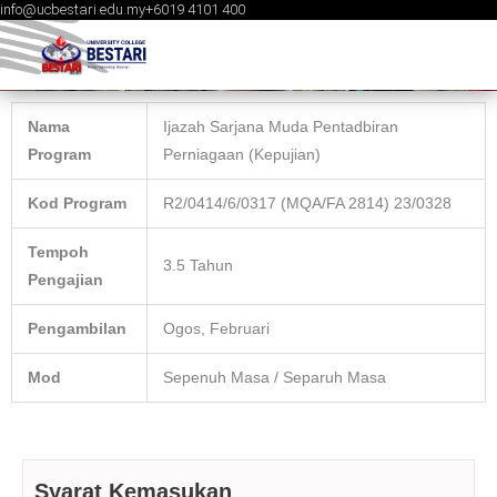
info@ucbestari.edu.my
+6019 4101 400
Skip
to
content
Nama
Ijazah Sarjana Muda Pentadbiran
Program
Perniagaan (Kepujian)
Kod Program
R2/0414/6/0317 (MQA/FA 2814) 23/0328
Tempoh
3.5 Tahun
Pengajian
Pengambilan
Ogos, Februari
Mod
Sepenuh Masa / Separuh Masa
Syarat Kemasukan