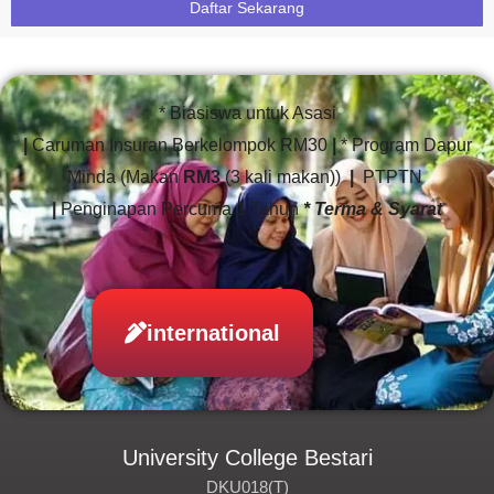
Daftar Sekarang
* Biasiswa untuk Asasi
|
Caruman Insuran Berkelompok RM30
|
* Program Dapur
Minda (Makan
RM3
(3 kali makan))
|
PTPTN
|
Penginapan Percuma 1 Tahun
* Terma & Syarat
international
University College Bestari
DKU018(T)