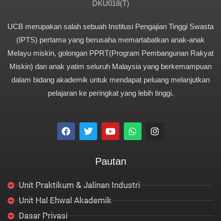
DKU018(T)
UCB merupakan salah sebuah Institusi Pengajian Tinggi Swasta
(IPTS) pertama yang berusaha memartabatkan anak-anak
Melayu miskin, golongan PPRT(Program Pembangunan Rakyat
Miskin) dan anak yatim seluruh Malaysia yang berkemampuan
dalam bidang akademik untuk mendapat peluang melanjutkan
pelajaran ke peringkat yang lebih tinggi.
F
T
Y
W
I
a
w
o
h
n
c
i
u
a
s
e
t
t
t
t
Pautan
b
t
u
s
a
o
e
b
a
g
o
r
e
p
r
Unit Praktikum & Jalinan Industri
k
p
a
m
Unit Hal Ehwal Akademik
Dasar Privasi