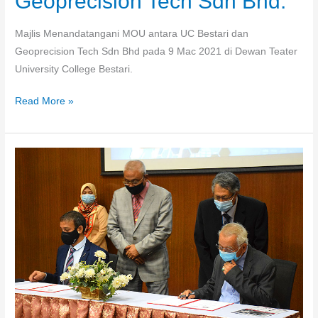
Geoprecision Tech Sdn Bhd.
Majlis Menandatangani MOU antara UC Bestari dan
Geoprecision Tech Sdn Bhd pada 9 Mac 2021 di Dewan Teater
University College Bestari.
Read More »
Majlis
Menandatangani
MOU
antara
UC
Bestari
dan
Knight
Information
Solution