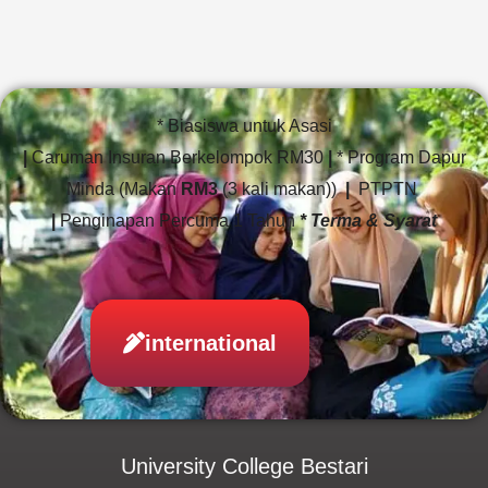
* Biasiswa untuk Asasi
|
Caruman Insuran Berkelompok RM30
|
* Program Dapur
Minda (Makan
RM3
(3 kali makan))
|
PTPTN
|
Penginapan Percuma 1 Tahun
* Terma & Syarat
international
University College Bestari