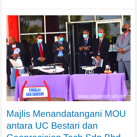
Majlis
Menandatangani
MOU
antara
UC
Bestari
dan
Geoprecision
Tech
Sdn
Bhd.
Majlis Menandatangani MOU
antara UC Bestari dan