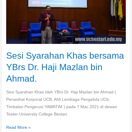
Dr.
Haji
Mazlan
bin
Ahmad.
Sesi Syarahan Khas bersama
YBrs Dr. Haji Mazlan bin
Ahmad.
Sesi Syarahan Khas oleh YBrs Dr. Haji Mazlan bin Ahmad (
Penasihat Korporat UCB, Ahli Lembaga Pengelola UCb,
Timbalan Pengerusi YAWATIM ) pada 7 Mac 2021 di dewan
Teater University College Bestari.
Read More »