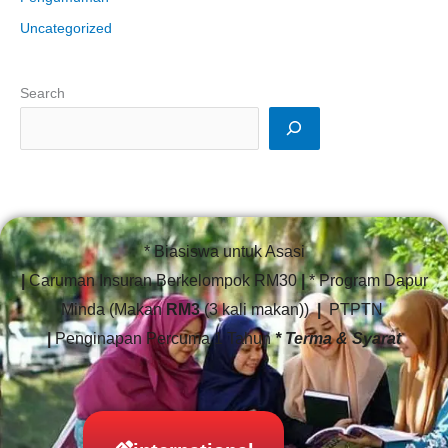
Uncategorized
Search
* Biasiswa untuk Asasi
|
Caruman Insuran Berkelompok RM30
|
* Program Dapur
Minda (Makan
RM3
(3 kali makan))
|
PTPTN
|
Penginapan Percuma 1 Tahun
* Terma & Syarat