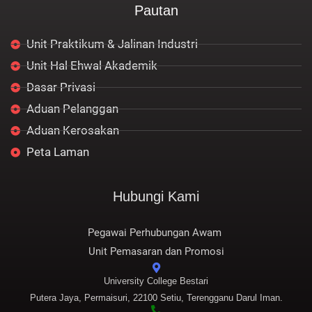
Pautan
b
t
u
s
a
o
e
b
a
g
o
r
e
p
r
Unit Praktikum & Jalinan Industri
k
p
a
m
Unit Hal Ehwal Akademik
Dasar Privasi
Aduan Pelanggan
Aduan Kerosakan
Peta Laman
Hubungi Kami
Pegawai Perhubungan Awam
Unit Pemasaran dan Promosi
University College Bestari
Putera Jaya, Permaisuri, 22100 Setiu, Terengganu Darul Iman.