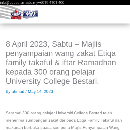
info@ucbestari.edu.my
+6019 4101 400
Skip
to
content
8 April 2023, Sabtu – Majlis
penyampaian wang zakat Etiqa
family takaful & iftar Ramadhan
kepada 300 orang pelajar
University College Bestari.
By
ahmad
/
May 14, 2023
Seramai 300 orang pelajar Universiti College Bestari telah
menerima sumbangan zakat daripada Etiqa Family Takaful dan
makanan berbuka puasa sempena Majlis Penyampaian Wang