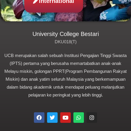
international
University College Bestari
DKU018(T)
UCB merupakan salah sebuah Institusi Pengajian Tinggi Swasta
(IPTS) pertama yang berusaha memartabatkan anak-anak
Melayu miskin, golongan PPRT(Program Pembangunan Rakyat
Miskin) dan anak yatim seluruh Malaysia yang berkemampuan
dalam bidang akademik untuk mendapat peluang melanjutkan
pelajaran ke peringkat yang lebih tinggi.
F
T
Y
W
I
a
w
o
h
n
c
i
u
a
s
e
t
t
t
t